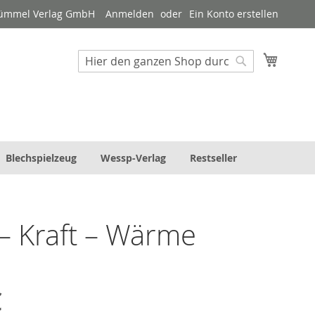
Tümmel Verlag GmbH
Anmelden
Ein Konto erstellen
Mein W
Suche
Suche
Blechspielzeug
Wessp-Verlag
Restseller
 – Kraft – Wärme
€