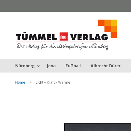
Direkt
zum
Inhalt
Nürnberg
Jena
Fußball
Albrecht Dürer
Home
Licht – Kraft – Wärme
Zum
Ende
der
Bildergalerie
springen