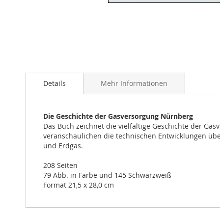
Zum
Anfang
Details
Mehr Informationen
der
Bildergalerie
springen
Die Geschichte der Gasversorgung Nürnberg
Das Buch zeichnet die vielfältige Geschichte der Ga
veranschaulichen die technischen Entwicklungen übe
und Erdgas.
208 Seiten
79 Abb. in Farbe und 145 Schwarzweiß
Format 21,5 x 28,0 cm