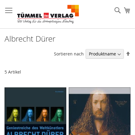
Direkt
zum
Such
Me
Inhalt
Albrecht Dürer
In
Sortieren nach
ab
Re
5
Artikel