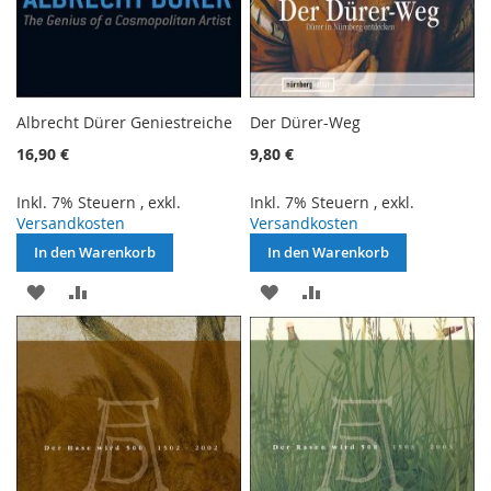
Albrecht Dürer Geniestreiche
Der Dürer-Weg
16,90 €
9,80 €
Inkl. 7% Steuern
,
exkl.
Inkl. 7% Steuern
,
exkl.
Versandkosten
Versandkosten
In den Warenkorb
In den Warenkorb
ZUR
ZUR
ZUR
ZUR
WUNSCHLISTE
VERGLEICHSLISTE
WUNSCHLISTE
VERGLEICHSLISTE
HINZUFÜGEN
HINZUFÜGEN
HINZUFÜGEN
HINZUFÜGEN