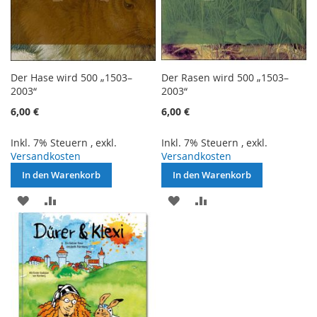
Der Hase wird 500 „1503–
Der Rasen wird 500 „1503–
2003“
2003“
6,00 €
6,00 €
Inkl. 7% Steuern
,
exkl.
Inkl. 7% Steuern
,
exkl.
Versandkosten
Versandkosten
In den Warenkorb
In den Warenkorb
ZUR
ZUR
ZUR
ZUR
WUNSCHLISTE
VERGLEICHSLISTE
WUNSCHLISTE
VERGLEICHSLISTE
HINZUFÜGEN
HINZUFÜGEN
HINZUFÜGEN
HINZUFÜGEN