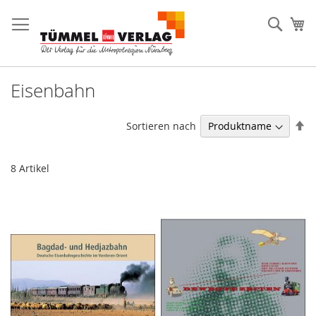
Direkt
zum
Such
Me
Inhalt
Eisenbahn
In
Sortieren nach
ab
Re
8
Artikel