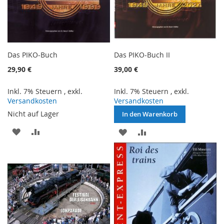
Das PIKO-Buch
Das PIKO-Buch II
29,90 €
39,00 €
Inkl. 7% Steuern
,
exkl.
Inkl. 7% Steuern
,
exkl.
Versandkosten
Versandkosten
Nicht auf Lager
In den Warenkorb
ZUR
ZUR
ZUR
ZUR
WUNSCHLISTE
VERGLEICHSLISTE
WUNSCHLISTE
VERGLEICHSLISTE
HINZUFÜGEN
HINZUFÜGEN
HINZUFÜGEN
HINZUFÜGEN