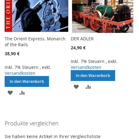
The Orient Express. Monarch
​DER ADLER
of the Rails
24,90 €
38,90 €
Inkl. 7% Steuern
,
exkl.
Inkl. 7% Steuern
,
exkl.
Versandkosten
Versandkosten
In den Warenkorb
In den Warenkorb
ZUR
ZUR
ZUR
ZUR
WUNSCHLISTE
VERGLEICHSLISTE
WUNSCHLISTE
VERGLEICHSLISTE
HINZUFÜGEN
HINZUFÜGEN
HINZUFÜGEN
HINZUFÜGEN
Produkte vergleichen
Sie haben keine Artikel in Ihrer Vergleichsliste