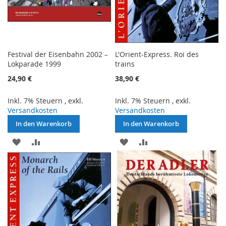
Festival der Eisenbahn 2002 –
L'Orient-Express. Roi des
Lokparade 1999
trains
24,90 €
38,90 €
Inkl. 7% Steuern
,
exkl.
Inkl. 7% Steuern
,
exkl.
Versandkosten
Versandkosten
In den Warenkorb
In den Warenkorb
ZUR
ZUR
ZUR
ZUR
WUNSCHLISTE
VERGLEICHSLISTE
WUNSCHLISTE
VERGLEICHSLISTE
HINZUFÜGEN
HINZUFÜGEN
HINZUFÜGEN
HINZUFÜGEN