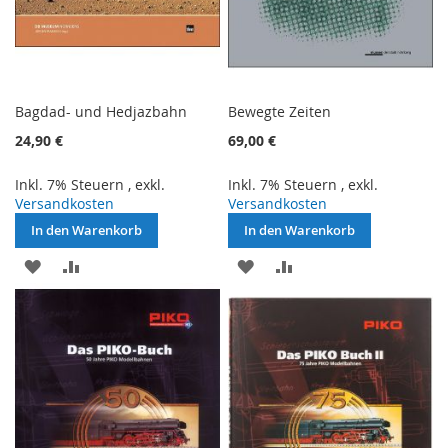
Bagdad- und Hedjazbahn
Bewegte Zeiten
24,90 €
69,00 €
Inkl. 7% Steuern
,
exkl.
Inkl. 7% Steuern
,
exkl.
Versandkosten
Versandkosten
In den Warenkorb
In den Warenkorb
ZUR
ZUR
ZUR
ZUR
WUNSCHLISTE
VERGLEICHSLISTE
WUNSCHLISTE
VERGLEICHSLISTE
HINZUFÜGEN
HINZUFÜGEN
HINZUFÜGEN
HINZUFÜGEN