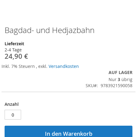
Bagdad- und Hedjazbahn
Zum
Anfang
der
Lieferzeit
Bildergalerie
2-4 Tage
springen
24,90 €
Inkl. 7% Steuern
,
exkl.
Versandkosten
AUF LAGER
Nur
3
übrig
SKU
9783921590058
Anzahl
In den Warenkorb