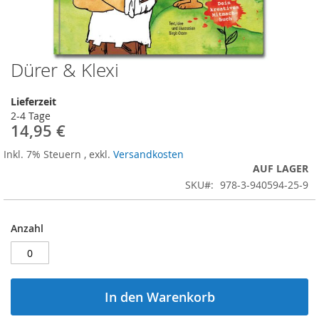
Dürer & Klexi
Zum
Anfang
der
Lieferzeit
Bildergalerie
2-4 Tage
springen
14,95 €
Inkl. 7% Steuern
,
exkl.
Versandkosten
AUF LAGER
SKU
978-3-940594-25-9
Anzahl
In den Warenkorb