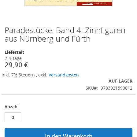
Paradestücke. Band 4: Zinnfiguren
Zum
Anfang
aus Nürnberg und Fürth
der
Bildergalerie
Lieferzeit
springen
2-4 Tage
29,90 €
Inkl. 7% Steuern
,
exkl.
Versandkosten
AUF LAGER
SKU
9783921590812
Anzahl
In den Warenkorb