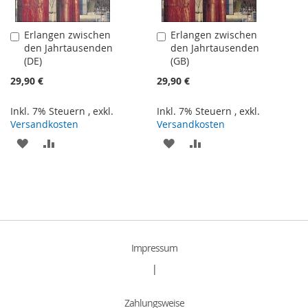
Erlangen zwischen
Erlangen zwischen
In
In
den Jahrtausenden
den Jahrtausenden
den
den
(DE)
(GB)
Warenkorb
Warenkorb
29,90 €
29,90 €
Inkl. 7% Steuern
,
exkl.
Inkl. 7% Steuern
,
exkl.
Versandkosten
Versandkosten
ZUR
ZUR
ZUR
ZUR
WUNSCHLISTE
VERGLEICHSLISTE
WUNSCHLISTE
VERGLEICHSLISTE
HINZUFÜGEN
HINZUFÜGEN
HINZUFÜGEN
HINZUFÜGEN
Impressum
|
Zahlungsweise