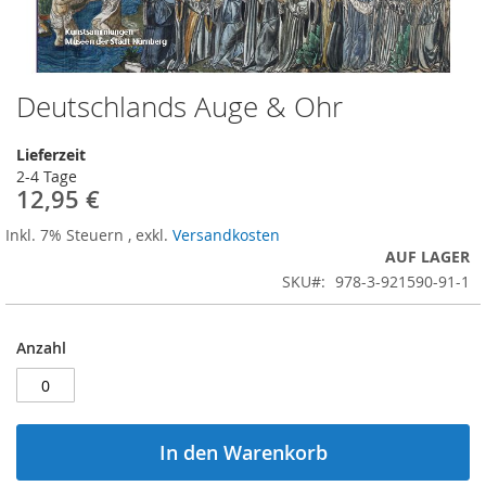
Deutschlands Auge & Ohr
Zum
Anfang
der
Lieferzeit
Bildergalerie
2-4 Tage
springen
12,95 €
Inkl. 7% Steuern
,
exkl.
Versandkosten
AUF LAGER
SKU
978-3-921590-91-1
Anzahl
In den Warenkorb