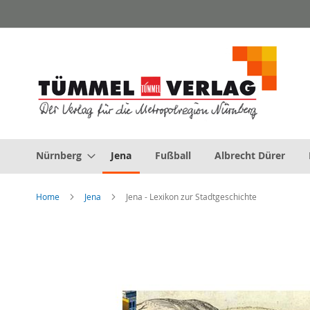
Direkt
zum
Inhalt
Nürnberg
Jena
Fußball
Albrecht Dürer
Home
Jena
Jena - Lexikon zur Stadtgeschichte
Zum
Ende
der
Bildergalerie
springen