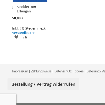
Stadtlexikon
In
Erlangen
den
Warenkorb
50,00 €
Inkl. 7% Steuern
,
exkl.
Versandkosten
ZUR
ZUR
WUNSCHLISTE
VERGLEICHSLISTE
HINZUFÜGEN
HINZUFÜGEN
Impressum
|
Zahlungsweise
|
Datenschutz
|
Cookie
|
Lieferung / V
Bestellung / Vertrag widerrufen