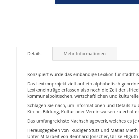
Zum
Anfang
Details
Mehr Informationen
der
Bildergalerie
springen
Konzipiert wurde das einbändige Lexikon für stadthis
Das Lexikonprojekt zielt auf ein alphabetisch geord
Lexikoneinträge erfassen also noch die Zeit der „fri
kommunalpolitischen, wirtschaftlichen und kulturell
Schlagen Sie nach, um Informationen und Details zu 
Kirche, Bildung, Kultur oder Vereinswesen zu erhalte
Das umfangreichste Nachschlagewerk, welches es je 
Herausgegeben von Rüdiger Stutz und Matias Mieth
Unter Mitarbeit von Reinhard Jonscher, Ulrike Ellgut