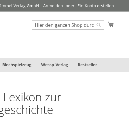
Tümmel Verlag GmbH
Anmelden
Ein Konto erstellen
Mein W
Suche
Suche
Blechspielzeug
Wessp-Verlag
Restseller
- Lexikon zur
geschichte